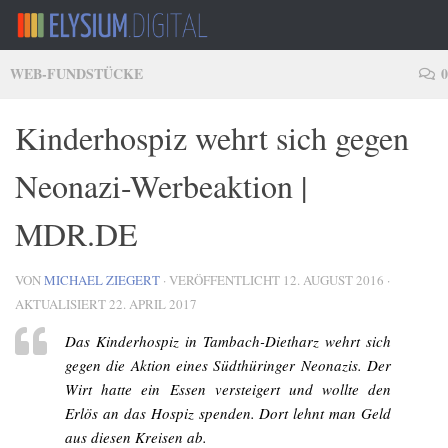
Zum Inhalt springen
WEB-FUNDSTÜCKE
0
Kinderhospiz wehrt sich gegen
Neonazi-Werbeaktion |
MDR.DE
VON
MICHAEL ZIEGERT
· VERÖFFENTLICHT
12. AUGUST 2016
·
AKTUALISIERT
22. APRIL 2017
Das Kinderhospiz in Tambach-Dietharz wehrt sich
gegen die Aktion eines Südthüringer Neonazis. Der
Wirt hatte ein Essen versteigert und wollte den
Erlös an das Hospiz spenden. Dort lehnt man Geld
aus diesen Kreisen ab.