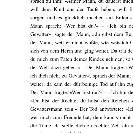
sprach zu ihm: »Armer Mann, du dauerst mich
will dein Kind aus der Taufe heben, will f
sorgen und es glücklich machen auf Erden.
Mann sprach: »Wer bist du?« – »Ich bin de
Gevatter«, sagte der Mann, »du gibst dem Re
der Mann, weil er nicht wußte, wie weislich 
sich von dem Herrn und ging weiter. Da trat de
du mich zum Paten deines Kindes nehmen, so wi
der Welt dazu geben.« – Der Mann fragte: »We
ich dich nicht zu Gevatter«, sprach der Mann,
weiter; da kam der dürrbeinige Tod auf ihn z
Der Mann fragte: »Wer bist du?« – »Ich bin de
»Du bist der Rechte, du holst den Reichen 
Gevattersmann sein.« Der Tod antwortete: »I
wer mich zum Freunde hat, dem kann’s nicht 
die Taufe, da stelle dich zu rechter Zeit ein