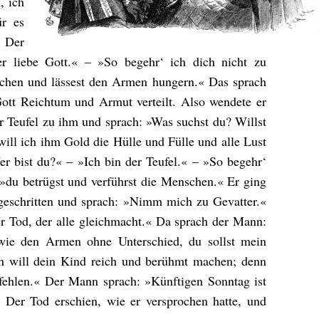
, ich
ür es
« Der
r liebe Gott.« – »So begehr‘ ich dich nicht zu
ichen und lässest den Armen hungern.« Das sprach
Gott Reichtum und Armut verteilt. Also wendete er
r Teufel zu ihm und sprach: »Was suchst du? Willst
ll ich ihm Gold die Hülle und Fülle und alle Lust
r bist du?« – »Ich bin der Teufel.« – »So begehr‘
 »du betrügst und verführst die Menschen.« Er ging
ugeschritten und sprach: »Nimm mich zu Gevatter.«
r Tod, der alle gleichmacht.« Da sprach der Mann:
wie den Armen ohne Unterschied, du sollst mein
ch will dein Kind reich und berühmt machen; denn
fehlen.« Der Mann sprach: »Künftigen Sonntag ist
.« Der Tod erschien, wie er versprochen hatte, und