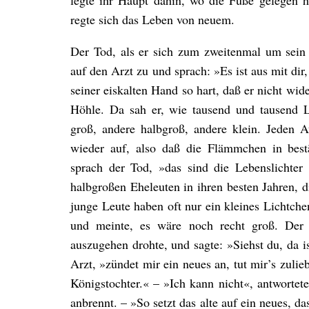
legte ihr Haupt dahin, wo die Füße gelegen h
regte sich das Leben von neuem.
Der Tod, als er sich zum zweitenmal um sein 
auf den Arzt zu und sprach: »Es ist aus mit di
seiner eiskalten Hand so hart, daß er nicht wide
Höhle. Da sah er, wie tausend und tausend L
groß, andere halbgroß, andere klein. Jeden A
wieder auf, also daß die Flämmchen in best
sprach der Tod, »das sind die Lebenslichte
halbgroßen Eheleuten in ihren besten Jahren, 
junge Leute haben oft nur ein kleines Lichtche
und meinte, es wäre noch recht groß. Der 
auszugehen drohte, und sagte: »Siehst du, da is
Arzt, »zündet mir ein neues an, tut mir’s zul
Königstochter.« – »Ich kann nicht«, antwortete
anbrennt. – »So setzt das alte auf ein neues, da