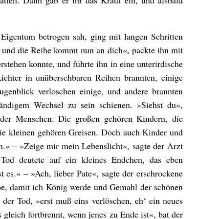
atten. Dann gab er ihr das Kraut ein, und alsbald
Eigentum betrogen sah, ging mit langen Schritten
r, und die Reihe kommt nun an dich«, packte ihn mit
rstehen konnte, und führte ihn in eine unterirdische
ichter in unübersehbaren Reihen brannten, einige
ugenblick verloschen einige, und andere brannten
ändigem Wechsel zu sein schienen. »Siehst du«,
r der Menschen. Die großen gehören Kindern, die
die kleinen gehören Greisen. Doch auch Kinder und
n.« – »Zeige mir mein Lebenslicht«, sagte der Arzt
Tod deutete auf ein kleines Endchen, das eben
t es.« – »Ach, lieber Pate«, sagte der erschrockene
iebe, damit ich König werde und Gemahl der schönen
 der Tod, »erst muß eins verlöschen, eh‘ ein neues
s gleich fortbrennt, wenn jenes zu Ende ist«, bat der