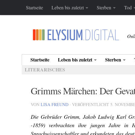
Startseite
Leben bis zuletzt
Sterben
Tod
Zum Inhalt springen
Onl
Startseite
Leben bis zuletzt
Sterben
LITERARISCHES
Grimms Märchen: Der Gevat
VON
LISA FREUND
· VERÖFFENTLICHT
5. NOVEMBE
Die Gebrüder Grimm, Jakob Ludwig Karl Gr
-1859) verbrachten ihre jungen Jahre in 
Sprachwissenschaftler und erkundeten das deu