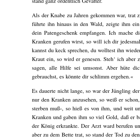
stand ganz ordentlich Gevatter.
Als der Knabe zu Jahren gekommen war, trat zu
führte ihn hinaus in den Wald, zeigte ihm ein
dein Patengeschenk empfangen. Ich mache d
Kranken gerufen wirst, so will ich dir jedesma
kannst du keck sprechen, du wolltest ihn wied
Kraut ein, so wird er genesen. Steh‘ ich aber
sagen, alle Hilfe sei umsonst. Aber hüte d
gebrauchst, es könnte dir schlimm ergehen.«
Es dauerte nicht lange, so war der Jüngling de
nur den Kranken anzusehen, so weiß er schon, 
sterben muß‹, so hieß es von ihm, und weit un
Kranken und gaben ihm so viel Gold, daß er ba
der König erkrankte. Der Arzt ward berufen u
aber zu dem Bette trat, so stand der Tod zu de