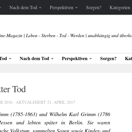
Nach dem Tod
Perspektiven
Sorgen?
Kategorien
ine-Magazin | Leben - Sterben - Tod - Werden | unabhängig und überko
Tod
Nach dem Tod
Perspektiven
Sorgen?
Kat
ter Tod
R 2016
· AKTUALISIERT
21. APRIL 2017
imm (1785-1863) und Wilhelm Karl Grimm (1786
Hessen und lebten später in Berlin. Sie waren
tsche Volkstum, sammelten Sagen sowie Kinder- und