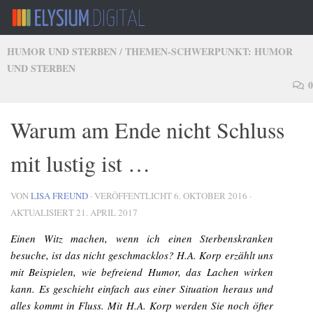
Zum Inhalt springen
HUMOR UND STERBEN
/
THEMEN-SCHWERPUNKT: HUMOR
UND STERBEN
0
Warum am Ende nicht Schluss
mit lustig ist …
VON
LISA FREUND
· VERÖFFENTLICHT
6. OKTOBER 2016
·
AKTUALISIERT
21. APRIL 2017
Einen Witz machen, wenn ich einen Sterbenskranken
besuche, ist das nicht geschmacklos? H.A. Korp erzählt uns
mit Beispielen, wie befreiend Humor, das Lachen wirken
kann. Es geschieht einfach aus einer Situation heraus und
alles kommt in Fluss. Mit H.A. Korp werden Sie noch öfter