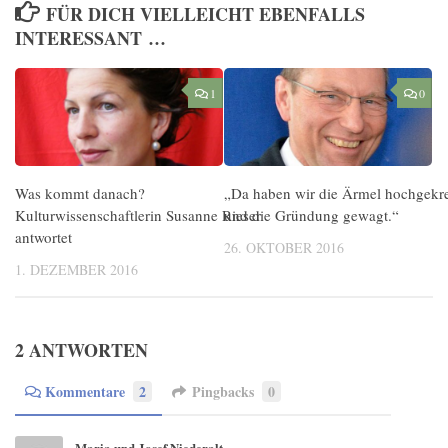
FÜR DICH VIELLEICHT EBENFALLS
INTERESSANT …
1
0
Was kommt danach?
„Da haben wir die Ärmel hochgekr
Kulturwissenschaftlerin Susanne Rieser
und die Gründung gewagt.“
antwortet
26. OKTOBER 2016
1. DEZEMBER 2016
2 ANTWORTEN
Kommentare
2
Pingbacks
0
Maria und Josef Niederalt