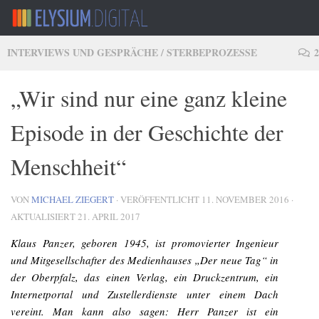
Zum Inhalt springen
INTERVIEWS UND GESPRÄCHE
/
STERBEPROZESSE
2
„Wir sind nur eine ganz kleine
Episode in der Geschichte der
Menschheit“
VON
MICHAEL ZIEGERT
· VERÖFFENTLICHT
11. NOVEMBER 2016
·
AKTUALISIERT
21. APRIL 2017
Klaus Panzer, geboren 1945, ist promovierter Ingenieur
und Mitgesellschafter des Medienhauses „Der neue Tag“ in
der Oberpfalz, das einen Verlag, ein Druckzentrum, ein
Internetportal und Zustellerdienste unter einem Dach
vereint. Man kann also sagen: Herr Panzer ist ein